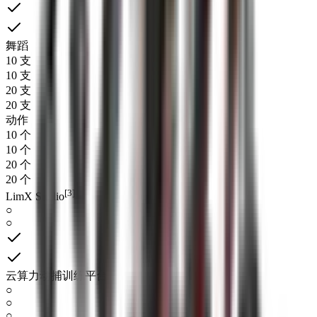
舞蹈
10 支
10 支
20 支
20 支
动作
10 个
10 个
20 个
20 个
[3]
LimX Studio
○
○
云算力动捕训练平台
○
○
○