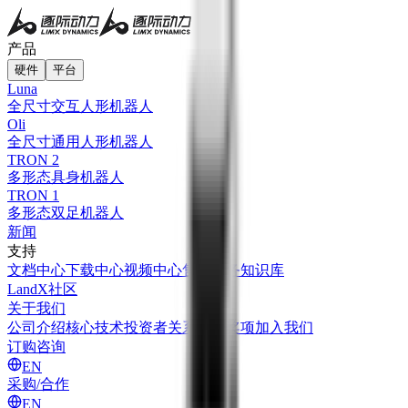
产品
硬件
平台
Luna
全尺寸交互人形机器人
Oli
全尺寸通用人形机器人
TRON 2
多形态具身机器人
TRON 1
多形态双足机器人
新闻
支持
文档中心
下载中心
视频中心
售后服务
知识库
LandX社区
关于我们
公司介绍
核心技术
投资者关系
荣誉奖项
加入我们
订购咨询
EN
采购/合作
EN