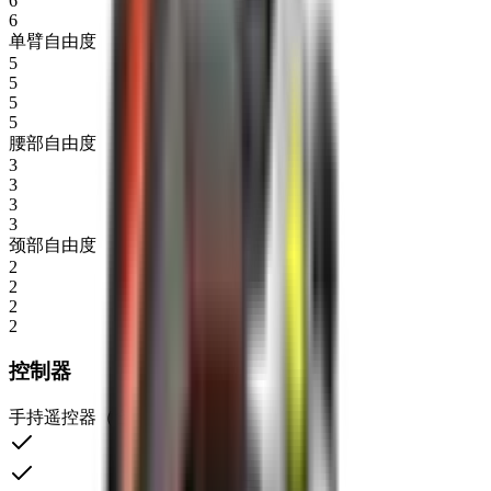
6
6
单臂自由度
5
5
5
5
腰部自由度
3
3
3
3
颈部自由度
2
2
2
2
控制器
手持遥控器（含充电线）