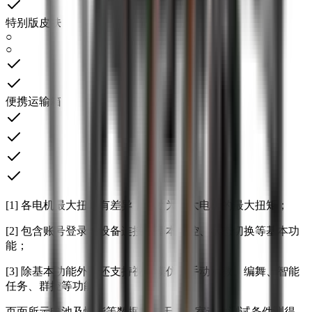
特别版皮肤
○
○
便携运输箱
[1] 各电机最大扭矩有差异，此处为最大电机的最大扭矩；
[2] 包含账号登录、设备连接、基本操控、状态切换等基本功
能；
[3] 除基本功能外，还支持视频模仿、手动示教、编舞、智能
任务、群控等功能。
页面所示电池及性能等数据均基于实验室动力测试条件测得。