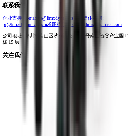
联系我们
企业支持
: contactus@limxdynamics.com
媒体咨询
:
pr@limxdynamics.com
求职招聘
: recruit@limxdynamics.com
公司地址: 深圳市南山区沙河西路 3157 号南山智谷产业园 E
栋 15 层
关注我们